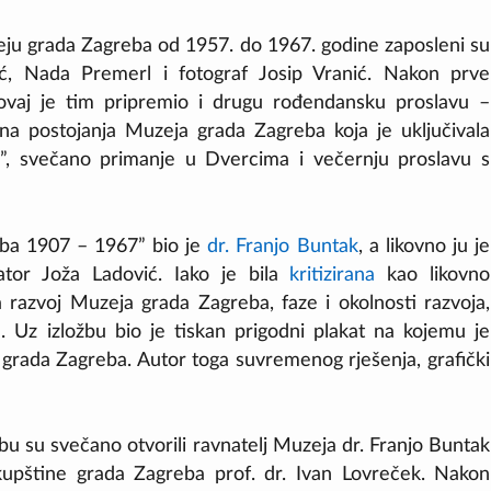
eju grada Zagreba od 1957. do 1967. godine zaposleni su
vić, Nada Premerl i fotograf Josip Vranić. Nakon prve
 ovaj je tim pripremio i drugu rođendansku proslavu –
na postojanja Muzeja grada Zagreba koja je uključivala
, svečano primanje u Dvercima i večernju proslavu s
eba 1907 – 1967” bio je
dr. Franjo Buntak
, a likovno ju je
ator Joža Ladović. Iako je bila
kritizirana
kao likovno
la razvoj Muzeja grada Zagreba, faze i okolnosti razvoja,
. Uz izložbu bio je tiskan prigodni plakat na kojemu je
a grada Zagreba. Autor toga suvremenog rješenja, grafički
bu su svečano otvorili ravnatelj Muzeja dr. Franjo Buntak
Skupštine grada Zagreba prof. dr. Ivan Lovreček. Nakon