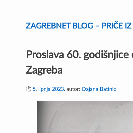
Skip
to
content
ZAGREBNET BLOG – PRIČE I
Proslava 60. godišnjice
Zagreba
🕔
5. lipnja 2023.
autor:
Dajana Batinić