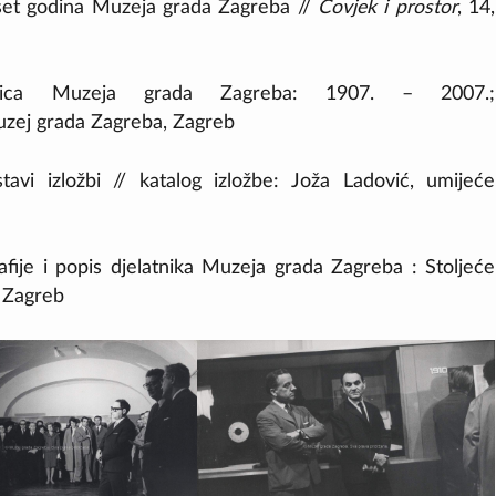
set godina Muzeja grada Zagreba //
Čovjek i prostor
, 14,
etnica Muzeja grada Zagreba: 1907. – 2007.;
uzej grada Zagreba, Zagreb
avi izložbi // katalog izložbe: Joža Ladović, umijeće
fije i popis djelatnika Muzeja grada Zagreba : Stoljeće
 Zagreb