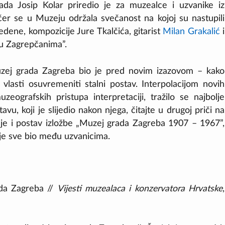
rada Josip Kolar priredio je za muzealce i uzvanike iz
er se u Muzeju održala svečanost na kojoj su nastupili
dene, kompozicije Jure Tkalčića, gitarist
Milan Grakalić
i
nu Zagrepčanima”.
Muzej grada Zagreba bio je pred novim izazovom – kako
lasti osuvremeniti stalni postav. Interpolacijom novih
eografskih pristupa interpretaciji, tražilo se najbolje
vu, koji je slijedio nakon njega, čitajte u drugoj priči na
nje i postav izložbe „Muzej grada Zagreba 1907 – 1967”,
 je sve bio među uzvanicima.
ada Zagreba //
Vijesti muzealaca i konzervatora Hrvatske
,