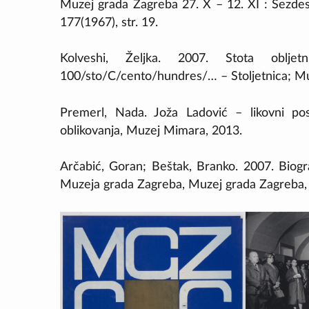
Muzej grada Zagreba 27. X – 12. XI : Šezde
177(1967), str. 19.
Kolveshi, Željka. 2007. Stota oblj
100/sto/C/cento/hundres/… – Stoljetnica; M
Premerl, Nada. Joža Ladović – likovni post
oblikovanja, Muzej Mimara, 2013.
Arčabić, Goran; Beštak, Branko. 2007. Biogra
Muzeja grada Zagreba, Muzej grada Zagreba,