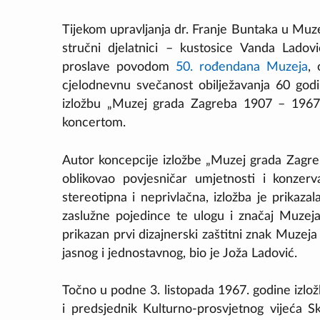
Tijekom upravljanja dr. Franje Buntaka u Muz
stručni djelatnici – kustosice Vanda Lado
proslave povodom
50. rođendana Muzeja
,
cjelodnevnu svečanost obilježavanja 60 godi
izložbu „Muzej grada Zagreba 1907 – 1967”
koncertom.
Autor koncepcije izložbe „Muzej grada Zagr
oblikovao povjesničar umjetnosti i konzerv
stereotipna i neprivlačna, izložba je prikaza
zaslužne pojedince te ulogu i značaj Muzeja
prikazan prvi dizajnerski zaštitni znak Muzej
jasnog i jednostavnog, bio je Joža Ladović.
Točno u podne 3. listopada 1967. godine izlož
i predsjednik Kulturno-prosvjetnog vijeća 