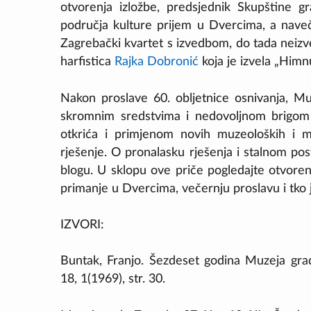
otvorenja izložbe, predsjednik Skupštine g
područja kulture prijem u Dvercima, a naveč
Zagrebački kvartet s izvedbom, do tada neizve
harfistica
Rajka Dobronić
koja je izvela „Him
Nakon proslave 60. obljetnice osnivanja, 
skromnim sredstvima i nedovoljnom brigom v
otkrića i primjenom novih muzeoloških i muz
rješenje. O pronalasku rješenja i stalnom posta
blogu. U sklopu ove priče pogledajte otvore
primanje u Dvercima, večernju proslavu i tko
IZVORI:
Buntak, Franjo. Šezdeset godina Muzeja gr
18, 1(1969), str. 30.