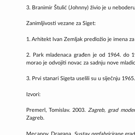
3. Branimir Štulić (Johnny) živio je u neboderu
Zanimljivosti vezane za Siget:
1. Arhitekt Ivan Zemljak predložio je imena z
2. Park mladenaca građen je od 1964. do 197
morao je odvojiti novac za sadnju nove mladic
3. Prvi stanari Sigeta uselili su u siječnju 19
Izvori:
Premerl, Tomislav. 2003.
Zagreb, grad modern
Zagreb.
Mecanov, Dragana.
Sustav prefabricirane gra