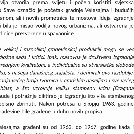
vija otvorila prema svijetu i počela koristiti svjetska
eko Save označio je početak gradnje Velesajma i budućih
anom, ali i novih prometnica te mostova. Ideja izgradnje
 bila je misao vodilja novog urbanizma, ali ostvarena je
dinice pretvorene u spavaonice.
 velikoj i raznolikoj građevinskoj produkciji mogu se već
odložne sada i kritici. Ipak, masovna je društvena izgradnja
rednjom kvalitetom, a individualne su stvaralačke slobode
ku, s našega današnjeg stajališta, i definirali ovo razdoblje
.
ranja većeg broja tvornica u gradskim naseljima i sve većeg
oblast, a što uzrokuje veliku stambenu krizu (Dragana
e i potražnje diktirao je izgradnju što više stambenog
opisno zbrinuti. Nakon potresa u Skopju 1963. godine
građevine bile građene u duhu novih propisa.
Velesajma građeni su od 1962. do 1967. godine kada i