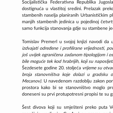
Socijalistička Federativna Republika Jugosla
dostignuća u vlastitoj sredini. Prelazak pr
stambenih naselja planiranih Urbanističkim pl
manjih stambenih jedinica u pojedinoj četvrti
samo funkcija stanovanja gdje su stambene je
Tomislav Premerl u svojoj knjizi navodi da
u
izdvajati određene i profilirane vrijednosti, p
još uvijek ograničena zadanom tipologijom i os
bile moguće tek kod hrabrijih, koji su naposljet
Šezdesete godine 20. stoljeća
vrijeme su otva
broja stanovništva koje dolazi u gradsku 
Mecanov).
U navedenom razdoblju zakon ponud
prostora kako bi se stanovništvo moglo pr
doneseni su prvi protupotresni propisi te su 
Šest divova koji su smješteni preko puta 