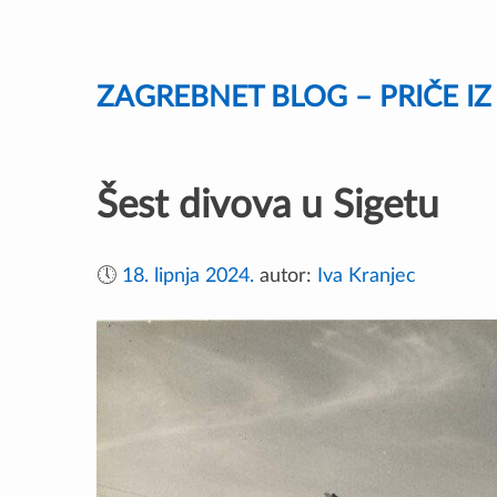
Skip
to
content
ZAGREBNET BLOG – PRIČE I
Šest divova u Sigetu
🕔
18. lipnja 2024.
autor:
Iva Kranjec