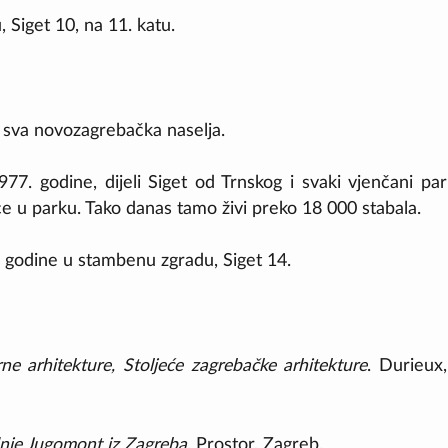
, Siget 10, na 11. katu.
a sva novozagrebačka naselja.
7. godine, dijeli Siget od Trnskog i svaki vjenčani par
e u parku. Tako danas tamo živi preko 18 000 stabala.
65. godine u stambenu zgradu, Siget 14.
e arhitekture, Stoljeće zagrebačke arhitekture
. Durieux,
dnje Jugomont iz Zagreba
. Prostor, Zagreb.