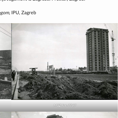
logom
, IPU, Zagreb
MGZ fot-7767