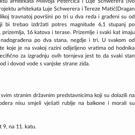
ktu arhitekata Milivoja Peterčića i Luje Schwerera (Ivo
ojektu arhitekata Luje Schwerera i Tereze Matić(Dragan
koj travnatoj površini po tri u dva reda i građeni su od
i bi trebao izdržati potres magnitude 6,1 stupanj po
rizemlja, 16 katova i terase. Prizemlje i svaki kat imaju
u nadograđena po dva stana, negdje i tri. U svakom od
šte koje je na svakoj razini odijeljeno vratima od hodnika
cifično za izgradnju ovih tornjeva jest to da svaki stan
dvod i dovod vode s vanjske strane zida.
 svim stranim državnim predstavnicima koji su dolazili na
dera nisu smjeli vješati rublje na balkone i morali su
 9, na 11. katu.