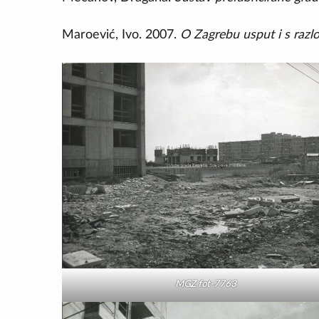
Maroević, Ivo. 2007.
O Zagrebu usput i s raz
MGZ fot-7763