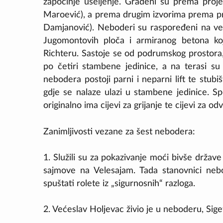
započinje useljenje. Građeni su prema proje
Maroević), a prema drugim izvorima prema pr
Damjanović). Neboderi su raspoređeni na veli
Jugomontovih ploča i armiranog betona koj
Richteru. Sastoje se od podrumskog prostora, p
po četiri stambene jedinice, a na terasi s
nebodera postoji parni i neparni lift te stubi
gdje se nalaze ulazi u stambene jedinice. Spe
originalno ima cijevi za grijanje te cijevi za o
Zanimljivosti vezane za šest nebodera:
1. Služili su za pokazivanje moći bivše države
sajmove na Velesajam. Tada stanovnici nebo
spuštati rolete iz „sigurnosnih“ razloga.
2. Većeslav Holjevac živio je u neboderu, Siget