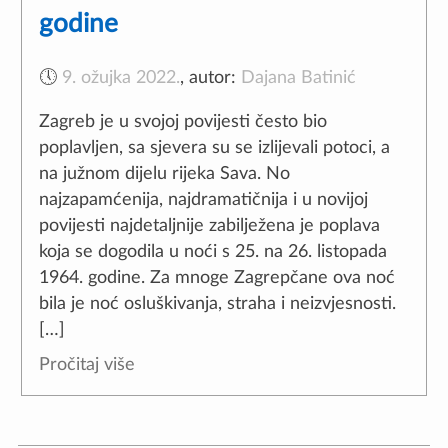
godine
🕔
9. ožujka 2022.
,
autor:
Dajana Batinić
Zagreb je u svojoj povijesti često bio
poplavljen, sa sjevera su se izlijevali potoci, a
na južnom dijelu rijeka Sava. No
najzapamćenija, najdramatičnija i u novijoj
povijesti najdetaljnije zabilježena je poplava
koja se dogodila u noći s 25. na 26. listopada
1964. godine. Za mnoge Zagrepčane ova noć
bila je noć osluškivanja, straha i neizvjesnosti.
[…]
Pročitaj više