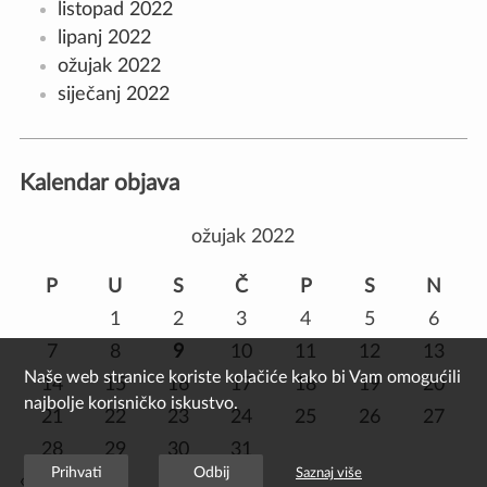
listopad 2022
lipanj 2022
ožujak 2022
siječanj 2022
Kalendar objava
ožujak 2022
P
U
S
Č
P
S
N
1
2
3
4
5
6
7
8
9
10
11
12
13
Naše web stranice koriste kolačiće kako bi Vam omogućili
14
15
16
17
18
19
20
najbolje korisničko iskustvo.
21
22
23
24
25
26
27
28
29
30
31
Prihvati
Odbij
Saznaj više
« sij
lip »