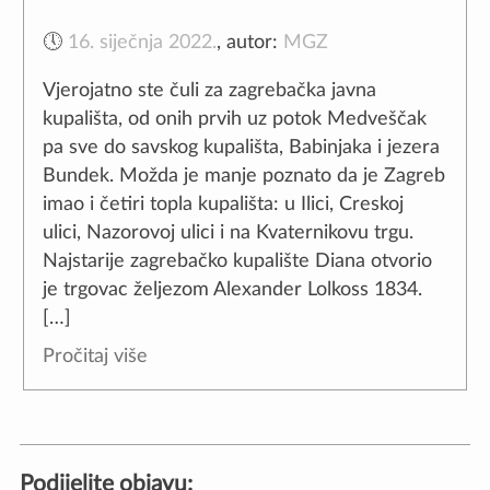
🕔
16. siječnja 2022.
,
autor:
MGZ
Vjerojatno ste čuli za zagrebačka javna
kupališta, od onih prvih uz potok Medveščak
pa sve do savskog kupališta, Babinjaka i jezera
Bundek. Možda je manje poznato da je Zagreb
imao i četiri topla kupališta: u Ilici, Creskoj
ulici, Nazorovoj ulici i na Kvaternikovu trgu.
Najstarije zagrebačko kupalište Diana otvorio
je trgovac željezom Alexander Lolkoss 1834.
[…]
Pročitaj više
Podijelite objavu: