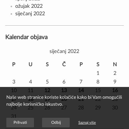
ožujak 2022
siječanj 2022
Kalendar objava
siječanj 2022
P
U
S
Č
P
S
N
1
2
3
4
5
6
7
8
9
10
11
12
13
14
15
16
Naše web stranice koriste kolačiće kako bi Vam omogućili
17
18
19
20
21
22
23
najbolje korisničko iskustvo.
24
25
26
27
28
29
30
31
Prihvati
Odbij
Saznaj više
ožu »