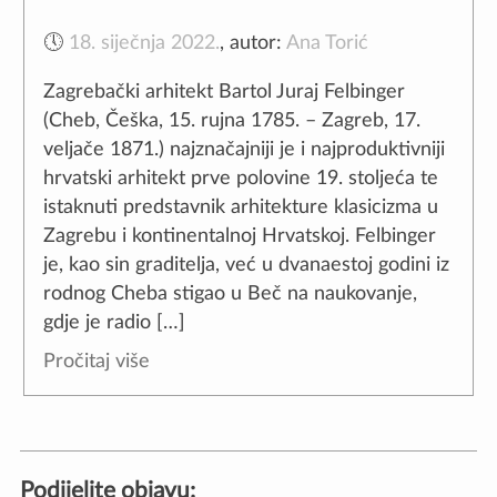
🕔
18. siječnja 2022.
,
autor:
Ana Torić
Zagrebački arhitekt Bartol Juraj Felbinger
(Cheb, Češka, 15. rujna 1785. – Zagreb, 17.
veljače 1871.) najznačajniji je i najproduktivniji
hrvatski arhitekt prve polovine 19. stoljeća te
istaknuti predstavnik arhitekture klasicizma u
Zagrebu i kontinentalnoj Hrvatskoj. Felbinger
je, kao sin graditelja, već u dvanaestoj godini iz
rodnog Cheba stigao u Beč na naukovanje,
gdje je radio […]
Pročitaj više
Podijelite objavu: