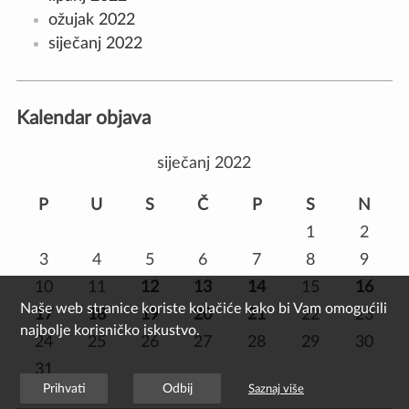
ožujak 2022
siječanj 2022
Kalendar objava
siječanj 2022
P
U
S
Č
P
S
N
1
2
3
4
5
6
7
8
9
10
11
12
13
14
15
16
Naše web stranice koriste kolačiće kako bi Vam omogućili
17
18
19
20
21
22
23
najbolje korisničko iskustvo.
24
25
26
27
28
29
30
31
Prihvati
Odbij
Saznaj više
ožu »