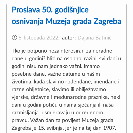
Proslava 50. godišnjice
osnivanja Muzeja grada Zagreba
🕔
6. listopada 2022.
,
autor:
Dajana Batinić
Tko je potpuno nezainteresiran za neradne
dane u godini? Niti na osobnoj razini, svi dani u
godini nisu nam jednako važni. Imamo
posebne dane, važne datume u našim
životima, kada slavimo rođendane, imendane i
razne obljetnice, slavimo ili obilježavamo
vjerske, državne i međunarodne praznike, neki
dani u godini potiču u nama sjećanja ili naša
razmišljanja usmjeravaju u određenom
pravcu. Važan dan za povijest Muzeja grada
Zagreba je 15. svibnja, jer je na taj dan 1907.