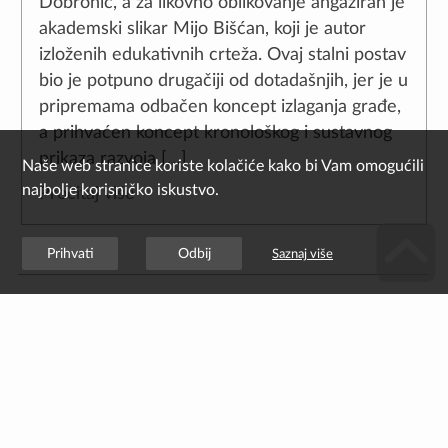
Dobronić, a za likovno oblikovanje angažiran je
akademski slikar Mijo Bišćan, koji je autor
izloženih edukativnih crteža. Ovaj stalni postav
bio je potpuno drugačiji od dotadašnjih, jer je u
pripremama odbačen koncept izlaganja građe,
a prihvaćen koncept kronološkog i sustavnog
prikaza razvoja […]
Pročitaj više
Podijelite objavu:
Pretraži: