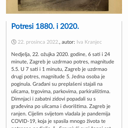
Potresi 1880. i 2020.
🕔
22. prosinca 2022.
,
autor:
Iva Kranjec
Nedjelja, 22. ožujka 2020. godine, 6 sati i 24
Naše web stranice koriste kolačiće kako bi Vam omogućili
minute, Zagreb je uzdrmao potres, magnitude
najbolje korisničko iskustvo.
5.5. U 7 sati i 1 minutu, Zagreb je uzdrmao
drugi potres, magnitude 5. Jedna osoba je
poginula. Građani su preplašeni stajali na
Prihvati
Odbij
Saznaj više
ulicama, trgovima, parkovima, parkiralištima.
Dimnjaci i zabatni zidovi popadali su s
građevina po ulicama i dvorištima. Zagreb je
ranjen. Cijelim svijetom vladala je pandemija
COVID-19, koja je spasila mnogo života te