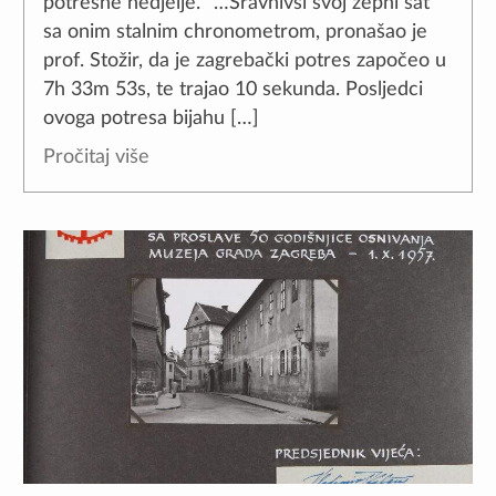
potresne nedjelje. “…Sravnivši svoj žepni sat
sa onim stalnim chronometrom, pronašao je
prof. Stožir, da je zagrebački potres započeo u
7h 33m 53s, te trajao 10 sekunda. Posljedci
ovoga potresa bijahu […]
Pročitaj više