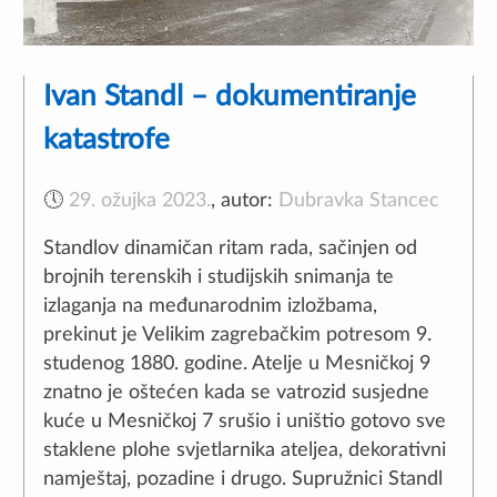
Ivan Standl – dokumentiranje
katastrofe
🕔
29. ožujka 2023.
,
autor:
Dubravka Stancec
Standlov dinamičan ritam rada, sačinjen od
brojnih terenskih i studijskih snimanja te
izlaganja na međunarodnim izložbama,
prekinut je Velikim zagrebačkim potresom 9.
studenog 1880. godine. Atelje u Mesničkoj 9
znatno je oštećen kada se vatrozid susjedne
kuće u Mesničkoj 7 srušio i uništio gotovo sve
staklene plohe svjetlarnika ateljea, dekorativni
namještaj, pozadine i drugo. Supružnici Standl