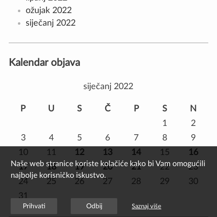
ožujak 2022
siječanj 2022
Kalendar objava
siječanj 2022
P
U
S
Č
P
S
N
1
2
3
4
5
6
7
8
9
10
11
12
13
14
15
16
Naše web stranice koriste kolačiće kako bi Vam omogućili
17
18
19
20
21
22
23
najbolje korisničko iskustvo.
24
25
26
27
28
29
30
31
Prihvati
Odbij
Saznaj više
ožu »