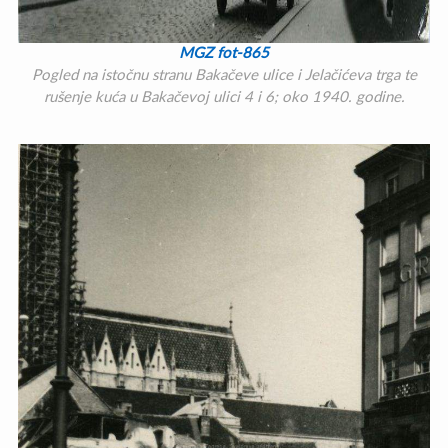
MGZ fot-865
Pogled na istočnu stranu Bakačeve ulice i Jelačićeva trga te
rušenje kuća u Bakačevoj ulici 4 i 6; oko 1940. godine.