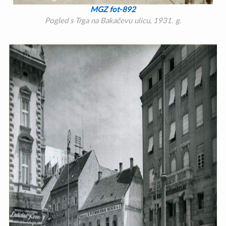
MGZ fot-892
Pogled s Trga na Bakačevu ulicu, 1931. g.