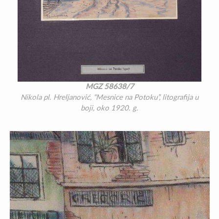
MGZ 58638/7
Nikola pl. Hreljanović, “Mesnice na Potoku”, litografija u
boji, oko 1920. g.