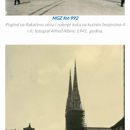
MGZ fot-992
Pogled na Bakačevu ulicu i rušenje kuća na kućnim brojevima 4
i 6; fotograf Alfred Albini; 1941. godina.