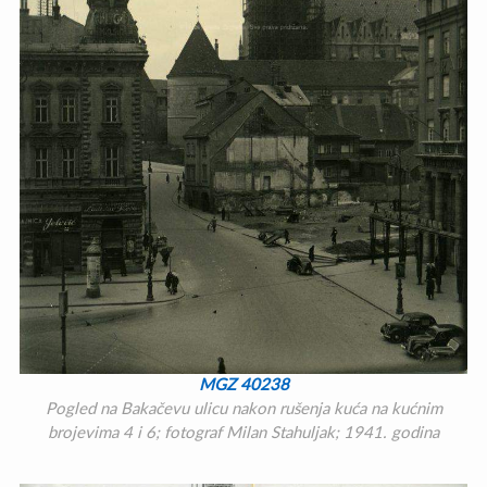
MGZ 40238
Pogled na Bakačevu ulicu nakon rušenja kuća na kućnim
brojevima 4 i 6; fotograf Milan Stahuljak; 1941. godina