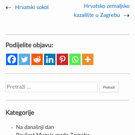
Hrvatsko zemaljsko
Navigacija
Hrvatski sokol
kazalište u Zagrebu
objava
Podijelite objavu:
Pretraži:
Kategorije
Na današnji dan