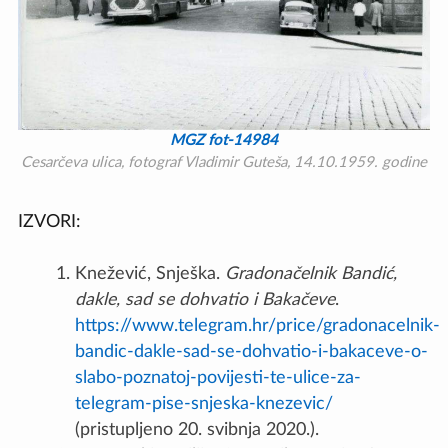
MGZ fot-14984
Cesarčeva ulica, fotograf Vladimir Guteša, 14.10.1959. godine
IZVORI:
Knežević, Snješka.
Gradonačelnik Bandić,
dakle, sad se dohvatio i Bakačeve
.
https://www.telegram.hr/price/gradonacelnik-
bandic-dakle-sad-se-dohvatio-i-bakaceve-o-
slabo-poznatoj-povijesti-te-ulice-za-
telegram-pise-snjeska-knezevic/
(pristupljeno 20. svibnja 2020.).