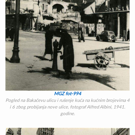
MGZ fot-994
Pogled na Bakačevu ulicu i rušenje kuća na kućnim brojevima 4
i 6 zbog probijanja nove ulice, fotograf Alfred Albini, 1941.
godine.