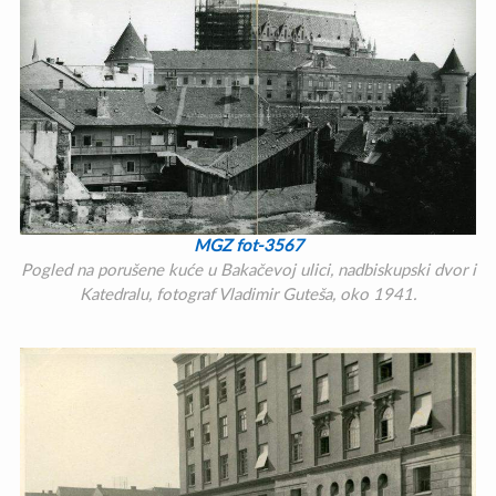
MGZ fot-3567
Pogled na porušene kuće u Bakačevoj ulici, nadbiskupski dvor i
Katedralu, fotograf Vladimir Guteša, oko 1941.