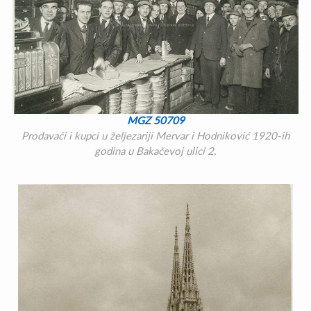
MGZ 50709
Prodavači i kupci u željezariji Mervar i Hodniković 1920-ih
godina u Bakačevoj ulici 2.