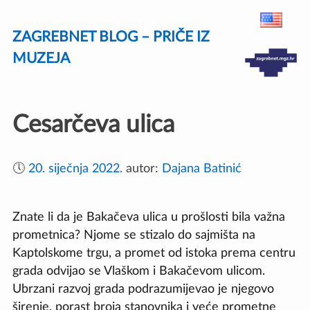
Skip
ZAGREBNET BLOG – PRIČE IZ
to
content
MUZEJA
Cesarčeva ulica
🕔
20. siječnja 2022.
autor:
Dajana Batinić
Znate li da je Bakačeva ulica u prošlosti bila važna
prometnica? Njome se stizalo do sajmišta na
Kaptolskome trgu, a promet od istoka prema centru
grada odvijao se Vlaškom i Bakačevom ulicom.
Ubrzani razvoj grada podrazumijevao je njegovo
širenje, porast broja stanovnika i veće prometne