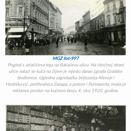
MGZ fot-997
Pogled s Jelačićeva trga na Bakačevu ulicu. Na istočnoj strani
ulice nalazi se kuća na čijem je mjestu danas zgrada Gradske
štedionice. Ugledna zagrebačka željezarija Mervar i
Hodniković, prethodnica Zanapa, a potom i Ferimporta, imala je
reklamni prostor na kućnom broju 4; oko 1920. godine.