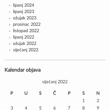
lipanj 2024
lipanj 2023
ožujak 2023
prosinac 2022
listopad 2022
lipanj 2022
ožujak 2022
siječanj 2022
Kalendar objava
siječanj 2022
P
U
S
Č
P
S
N
1
2
3
4
5
6
7
8
9