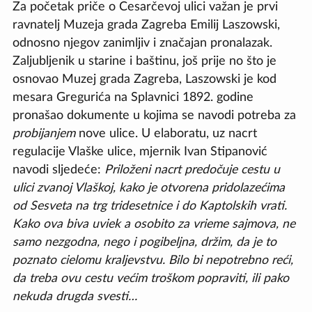
Za početak priče o Cesarčevoj ulici važan je prvi
ravnatelj Muzeja grada Zagreba Emilij Laszowski,
odnosno njegov zanimljiv i značajan pronalazak.
Zaljubljenik u starine i baštinu, još prije no što je
osnovao Muzej grada Zagreba, Laszowski je kod
mesara Gregurića na Splavnici 1892. godine
pronašao dokumente u kojima se navodi potreba za
probijanjem
nove ulice. U elaboratu, uz nacrt
regulacije Vlaške ulice, mjernik Ivan Stipanović
navodi sljedeće:
Priloženi nacrt predočuje cestu u
ulici zvanoj Vlaškoj, kako je otvorena pridolazećima
od Sesveta na trg tridesetnice i do Kaptolskih vrati.
Kako ova biva uviek a osobito za vrieme sajmova, ne
samo nezgodna, nego i pogibeljna, držim, da je to
poznato cielomu kraljevstvu. Bilo bi nepotrebno reći,
da treba ovu cestu većim troškom popraviti, ili pako
nekuda drugda svesti…