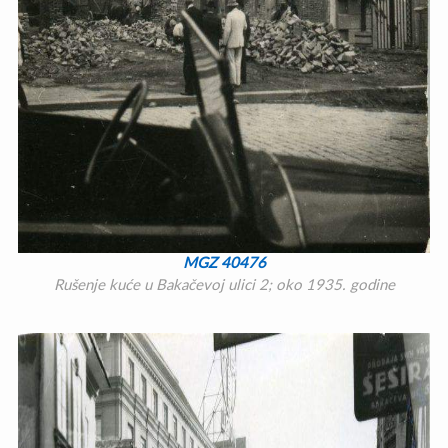
MGZ 40476
Rušenje kuće u Bakačevoj ulici 2; oko 1935. godine