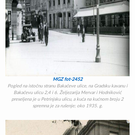
MGZ fot-2452
Pogled na istočnu stranu Bakačeve ulice, na Gradsku kavanu i
Bakačevu ulicu 2,4 i 6. Željezarija Mervar i Hodniković
preseljena je u Petrinjsku ulicu, a kuća na kućnom broju 2
spremna je za rušenje; oko 1935. g.