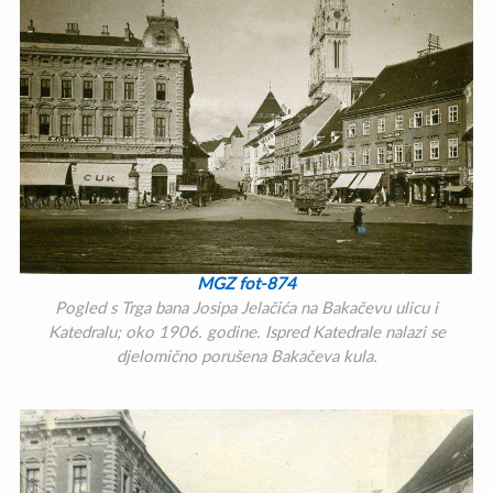
MGZ fot-874
Pogled s Trga bana Josipa Jelačića na Bakačevu ulicu i
Katedralu; oko 1906. godine. Ispred Katedrale nalazi se
djelomično porušena Bakačeva kula.