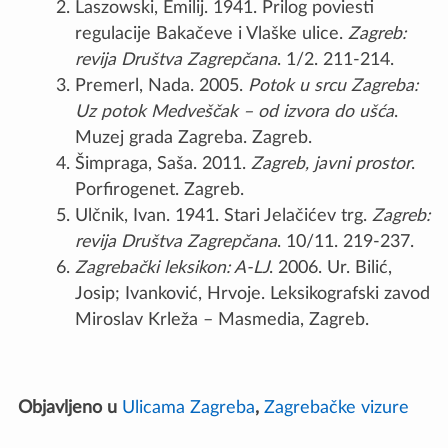
Laszowski, Emilij. 1941. Prilog poviesti
regulacije Bakačeve i Vlaške ulice.
Zagreb:
revija Društva Zagrepčana
. 1/2. 211-214.
Premerl, Nada. 2005.
Potok u srcu Zagreba:
Uz potok Medveščak – od izvora do ušća
.
Muzej grada Zagreba. Zagreb.
Šimpraga, Saša. 2011.
Zagreb, javni prostor
.
Porfirogenet. Zagreb.
Ulčnik, Ivan. 1941. Stari Jelačićev trg.
Zagreb:
revija Društva Zagrepčana
. 10/11. 219-237.
Zagrebački leksikon: A-LJ
. 2006. Ur. Bilić,
Josip; Ivanković, Hrvoje. Leksikografski zavod
Miroslav Krleža – Masmedia, Zagreb.
Objavljeno u
Ulicama Zagreba
,
Zagrebačke vizure